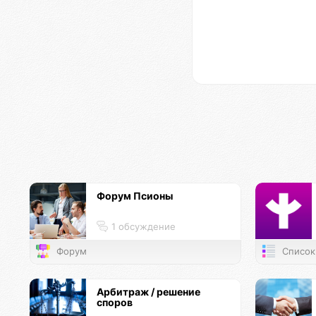
Форум Псионы
1 обсуждение
Форум
Список
Арбитраж / решение
споров