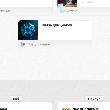
< 1 мин.
жение
Статья
Связь для циоков
Предложение
Хаб
Нексус
иона
dev.grindilka.ru