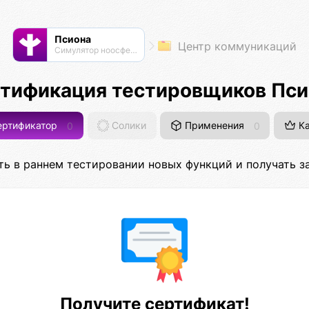
Псиона
Центр коммуникаций
Cимулятор ноосферы
тификация тестировщиков Пс
ртификатор
0
Солики
Применения
0
Ка
ть в раннем тестировании новых функций и получать за
Получите сертификат!