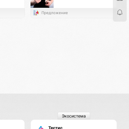
Предложение
Экосистема
Тестис