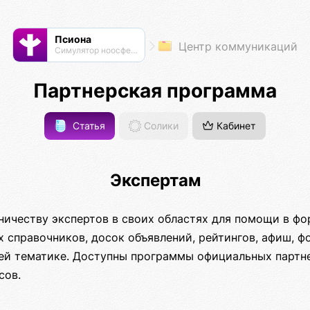
Псиона
Центр коммуникаций
Cимулятор ноосферы
Партнерская программа
Статья
Солики
Кабинет
Экспертам
ничеству экспертов в своих областях для помощи в ф
 справочников, досок объявлений, рейтингов, афиш, ф
ей тематике. Доступны программы официальных партн
сов.