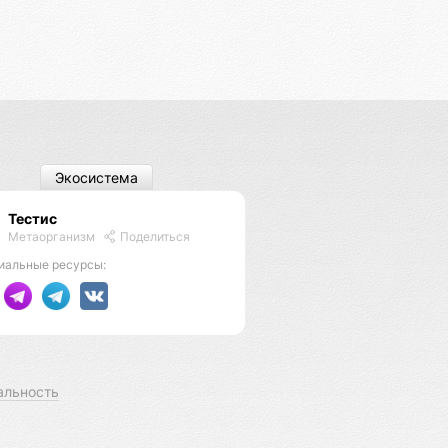
Экосистема
Тестис
Метаорганизм
Поделиться
иальные ресурсы:
альность