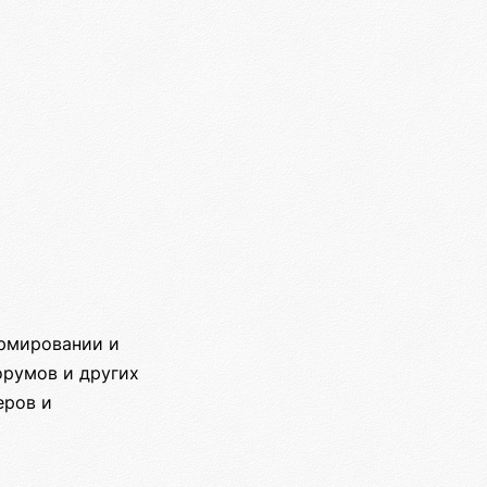
ормировании и
орумов и других
еров и