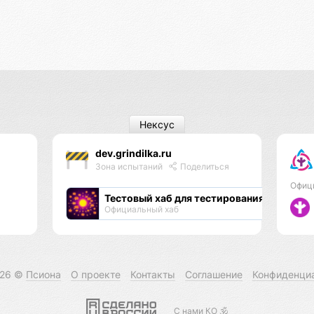
Нексус
dev.grindilka.ru
Зона испытаний
Поделиться
Офиц
Тестовый хаб для тестирования хабов
Официальный хаб
026 ©
Псиона
О проекте
Контакты
Соглашение
Конфиденци
С нами КО 🕉️