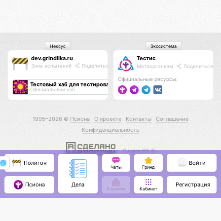
Нексус
Экосистема
dev.grindilka.ru
Тестис
Зона испытаний
Поделиться
Метаорганизм
Поделиться
Официальные ресурсы:
Тестовый хаб для тестирования хабов
Официальный хаб
1995–2026 ©
Псиона
О проекте
Контакты
Соглашение
Конфиденциальность
С нами КО 🕉️
Полигон
Войти
Чаты
Гринд
Псиона
Регистрация
Дела
Кошелёк
Кабинет