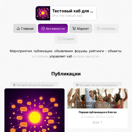
Тестовый хаб для тестирования хабов
Это тестовый хаб
Главная
Активности
Маркет
Альбомы
Солики
Мероприятия
,
публикации
,
объявления
,
форумы
,
рейтинги
и
объекты
,
которыми
управляет хаб
на всех нексусах.
Публикации
Тестовый хаб для тестирования хабов
Тестовый хаб для тестирования хабов
< 1 мин.
1
4.00
Первая публикация в блогах
8 ноября 2024 в 13:03
Блог 1