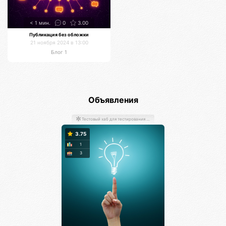
< 1 мин.
0
3.00
Публикация без обложки
21 ноября 2024 в 13:00
Блог 1
Объявления
Тестовый хаб для тестирования хабов
3.75
1
3