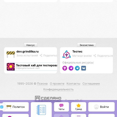
Нексус
Экосистема
dev.grindilka.ru
Тестис
Зона испытаний
Поделиться
Метаорганизм
Поделиться
Официальные ресурсы:
Тестовый хаб для тестирования хабов
Официальный хаб
1995–2026 ©
Псиона
О проекте
Контакты
Соглашение
Конфиденциальность
С нами КО 🕉️
Полигон
Войти
Чаты
Гринд