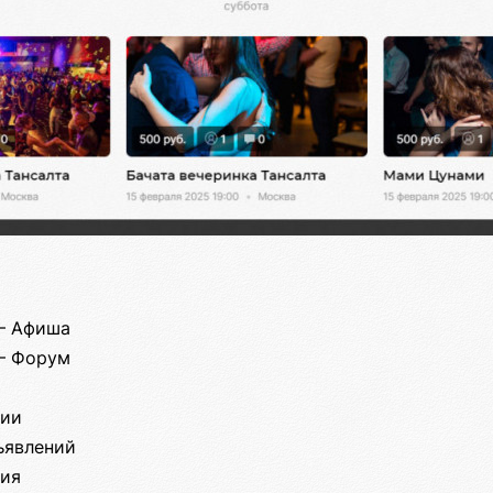
— Афиша
— Форум
ции
ъявлений
ния