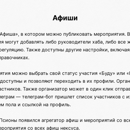
Афиши
«Афиша», в котором можно публиковать мероприятия. В
ия могут добавлять либо руководители хаба, либо все
егуляцию. Также доступны другие настройки, включа
правочниках.
ятия можно выбрать свой статус участия «Буду» или 
 доступны и позволяют переходить в их профили. Орга
астников. Также организатор может в один клик отпра
леграм — телеграм-бот пришлет список участников с и
м пола и ссылкой на профиль.
Псионы появился агрегатор афиш и мероприятий со все
ероприятия со всех афиш нексуса.