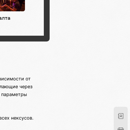
висимости от
елающие через
я параметры
всех нексусов.