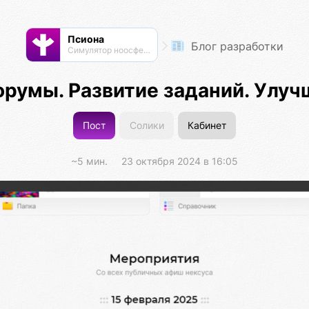
Псиона
Блог разработки
Cимулятор ноосферы
орумы. Развитие заданий. Улуч
Пост
Солики
Кабинет
~5 мин.
23 октября 2024 в 16:05