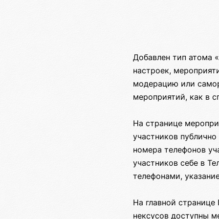
Добавлен тип атома 
настроек, мероприят
модерацию или самор
мероприятий, как в с
На странице меропри
участников публично
номера телефонов уч
участников себе в Те
телефонами, указание
На главной странице 
нексусов доступны м