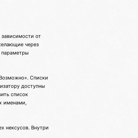
 зависимости от
 желающие через
я параметры
«Возможно». Списки
низатору доступны
вить список
х именами,
х нексусов. Внутри