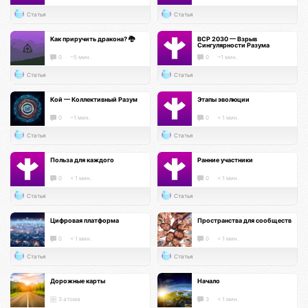
Статья
Статья
Как приручить дракона? 🐉
ВСР 2030 — Взрыв
Сингулярности Разума
0
~5 мин.
0
~1 мин.
Статья
Статья
Кой — Коллективный Разум
Этапы эволюции
0
~1 мин.
0
< 1 мин.
Статья
Статья
Польза для каждого
Ранние участники
0
< 1 мин.
0
< 1 мин.
Статья
Статья
Цифровая платформа
Пространства для сообществ
0
< 1 мин.
0
< 1 мин.
Статья
Статья
Дорожные карты
Начало
3 атома
3
< 1 мин.