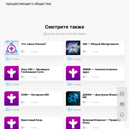
процветающего общества.
Смотрите также
Другие атомы в этой папке
Что такое Псиона?
ОМ — Общий Метарганизм
0
< 1 мин.
0
~1 мин.
Статья
Статья
Эпос ОМ — Эволюция
ЭММА — технологическое
Глобальной Сети
ядро
0
~1 мин.
0
~4 мин.
Статья
Статья
ООМ — Октархия ОМ
ДЖИИ — Доктрина Живого
ИИ
0
< 1 мин.
0
~5 мин.
Статья
Статья
Квантовый Конь
Великая Иллюзия — Правила
Игры
0
~1 мин.
0
~3 мин.