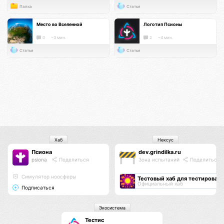
Папка
Статья
Место во Вселенной
Логотип Псионы
0
~3 мин.
2
~4 мин.
Статья
Статья
Хаб
Нексус
Псиона
dev.grindilka.ru
psiona
Поделиться
Зона испытаний
Поделиться
Cимулятор ноосферы
Тестовый хаб для тестировани
Официальный хаб
Подписаться
Экосистема
Тестис