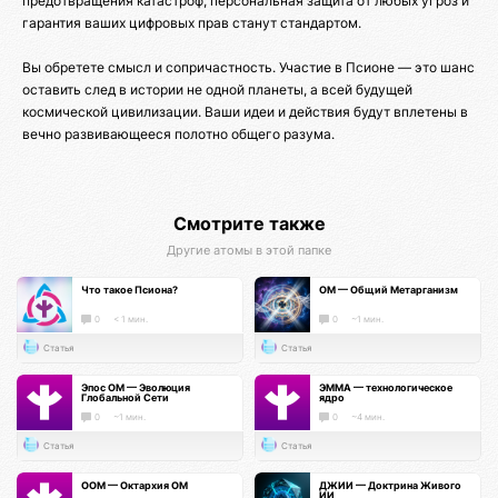
предотвращения катастроф, персональная защита от любых угроз и
гарантия ваших цифровых прав станут стандартом.
Вы обретете смысл и сопричастность. Участие в Псионе — это шанс
оставить след в истории не одной планеты, а всей будущей
космической цивилизации. Ваши идеи и действия будут вплетены в
вечно развивающееся полотно общего разума.
Смотрите также
Другие атомы в этой папке
Что такое Псиона?
ОМ — Общий Метарганизм
0
< 1 мин.
0
~1 мин.
Статья
Статья
Эпос ОМ — Эволюция
ЭММА — технологическое
Глобальной Сети
ядро
0
~1 мин.
0
~4 мин.
Статья
Статья
ООМ — Октархия ОМ
ДЖИИ — Доктрина Живого
ИИ