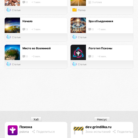
0
< 1 мин.
3 атома
Статья
Папка
Начало
Эра объединения
3
< 1 мин.
0
~1 мин.
Статья
Статья
Место во Вселенной
Логотип Псионы
0
~3 мин.
2
~4 мин.
Статья
Статья
Хаб
Нексус
Псиона
dev.grindilka.ru
psiona
Поделиться
Зона испытаний
Поделиться