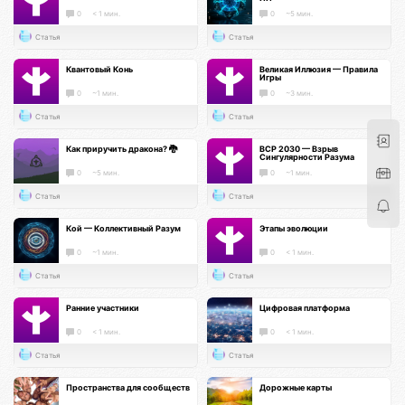
0
< 1 мин.
0
~5 мин.
Статья
Статья
Квантовый Конь
Великая Иллюзия — Правила
Игры
0
~1 мин.
0
~3 мин.
Статья
Статья
Как приручить дракона? 🐉
ВСР 2030 — Взрыв
Сингулярности Разума
0
~5 мин.
0
~1 мин.
Статья
Статья
Кой — Коллективный Разум
Этапы эволюции
0
~1 мин.
0
< 1 мин.
Статья
Статья
Ранние участники
Цифровая платформа
0
< 1 мин.
0
< 1 мин.
Статья
Статья
Пространства для сообществ
Дорожные карты