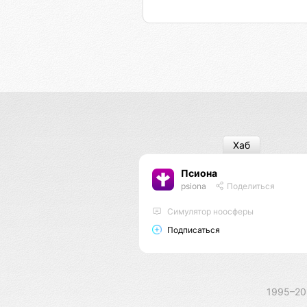
Хаб
Псиона
psiona
Поделиться
Cимулятор ноосферы
Подписаться
1995–2