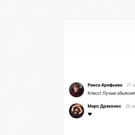
Раиса Арефьева
27 
Класс! Лучше обьясн
Марс Драконис
28 а
❤️