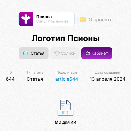
Псиона
О проекте
Cимулятор ноосферы
Логотип Псионы
Статья
Солики
Кабинет
ID
Тип атома
Поделиться
Дата создания
644
Статья
article644
13 апреля 2024
MD для ИИ