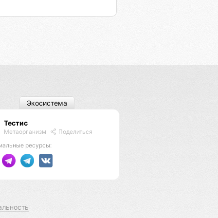
Экосистема
Тестис
Метаорганизм
Поделиться
иальные ресурсы:
альность