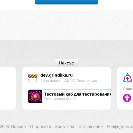
Нексус
dev.grindilka.ru
Зона испытаний
Поделиться
Офиц
Тестовый хаб для тестирования хабов
Официальный хаб
026 ©
Псиона
О проекте
Контакты
Соглашение
Конфиденци